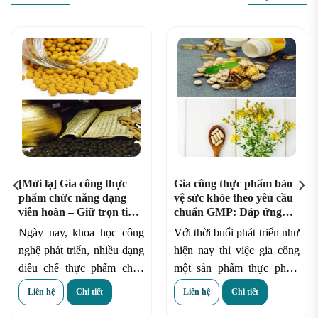
[Mới lạ] Gia công thực
Gia công thực phẩm bảo
phẩm chức năng dạng
vệ sức khỏe theo yêu cầu
viên hoàn – Giữ trọn tinh
chuẩn GMP: Đáp ứng
chất thảo dược
tiêu chí về chất lượng –
Ngày nay, khoa học công
Với thời buổi phát triển như
mẫu mã của doanh
nghệ phát triển, nhiều dạng
hiện nay thì việc gia công
nghiệp
điều chế thực phẩm chức
một sản phẩm thực phẩm
năng được ra đời nhằm để
chức năng đòi hỏi phải có
Liên hệ
Chi tiết
Liên hệ
Chi tiết
mang lại sự tiện lợi và hấp
nhiều tiêu chí hơn. Bên