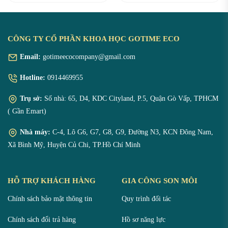
thu chất dinh dưỡng tốt
cạnh tiêu chí về chất lượng
nhất cho khách hàng.
sản phẩm, doanh nghiệp
còn phải đảm bảo được các
CÔNG TY CỔ PHẦN KHOA HỌC GOTIME ECO
tiêu chí như mẫu mã, bao bì
chai lọ, đóng gói chắc chắn,
Email:
gotimeecocompany@gmail.com
tiện lợi để mang theo, có
Hotline:
0914469955
công thức độc quyền riêng,
…
Trụ sở:
Số nhà: 65, D4, KDC Cityland, P.5, Quận Gò Vấp, TPHCM
( Gần Emart)
Nhà máy:
C-4, Lô G6, G7, G8, G9, Đường N3, KCN Đông Nam,
Xã Bình Mỹ, Huyện Củ Chi, TP.Hồ Chí Minh
HỖ TRỢ KHÁCH HÀNG
GIA CÔNG SON MÔI
Chính sách bảo mật thông tin
Quy trình đối tác
Chính sách đổi trả hàng
Hồ sơ năng lực