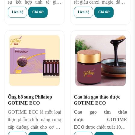
sự kết hợp tinh tế giữa
rất giàu canxi, magie, đây là
nguyên liệu từ thân cây lúa
một trong những dưỡng
Liên hệ
Chi tiết
Liên hệ
Chi tiết
Thảo Dược cùng gạo tím
chất cốt lõi cho sự phát
thảo dược GOTIME ECO
triển của xương. Sữa gạo
và cỏ ngọt với vị ngọt
tím cung cấp hơn 25%
thanh, chát nhẹ của thân
lượng magie cần thiết cho
cây lúa Thảo dược và cỏ
cơ thể mỗi ngày giúp
ngọt, kết hợp với vị đậm đà
xương cứng cáp, dẻo dai
ngọt mát và hương thơm
hơn, hạn chế các triệu
đặc trưng từ gạo tím thảo
chứng loãng xương, do đó
dược mang đến người uống
rất phù hợp với những
cảm giác thư thái thoải mái,
người lớn tuổi bởi ở độ tuổi
nhanh chóng xua tan mệt
này xương của họ rất yếu
Ống bổ sung Philatop
Cao lúa gạo thảo dược
mỏi, tinh thần sảng khoái
và rất dễ bị tổn thương chỉ
GOTIME ECO
GOTIME ECO
nhẹ nhàng bay bổng vì thế
cần một tác động nhỏ tới
GOTIME ECO là một loại
Cao gạo tím thảo
nó phù hợp cho mọi lứa
cũng có thể khiến xương bị
thực phẩm chức năng cung
dược
GOTIME
tuổi.
tổn thương hoặc nặng hơn
cấp dưỡng chất cho cơ thể
ECO
được chiết xuất 100%
có thể bị gãy nên vì vậy các
nên sẽ không gây ra tác
từ GẠO TÍM- là một loại