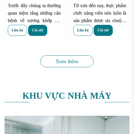
một cơ thể linh hoạt
kinh doanh đầy hứa hẹn
Trước đây chúng ta thường
Từ xưa đến nay, thực phẩm
quan niệm rằng những căn
chức năng viên nén luôn là
bệnh về xương khớp chỉ
sản phẩm được ưa chuộng
xuất hiện khi chúng ta già
bởi đa số người tiêu dùng
Liên hệ
Chi tiết
Liên hệ
Chi tiết
đi. Tuy nhiên, giờ đây với
và nó cũng là dòng thực
tính chất công việc ít hoạt
phẩm chức năng “Classic”
động hoặc ngồi lì cả ngày
nhất từ trước đến nay.
trước màn hình máy tính đã
Xem thêm
khiến cho những vấn đề về
xương khớp sớm xuất hiện
ngay cả ở những người trẻ.
KHU VỰC NHÀ MÁY