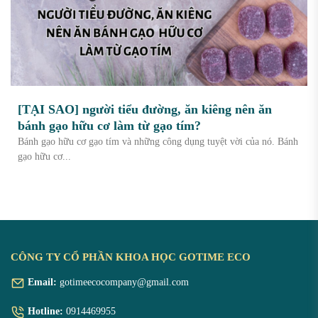
[TẠI SAO] người tiểu đường, ăn kiêng nên ăn
bánh gạo hữu cơ làm từ gạo tím?
Bánh gạo hữu cơ gạo tím và những công dụng tuyệt vời của nó. Bánh
gạo hữu cơ...
CÔNG TY CỔ PHẦN KHOA HỌC GOTIME ECO
Email:
gotimeecocompany@gmail.com
Hotline:
0914469955