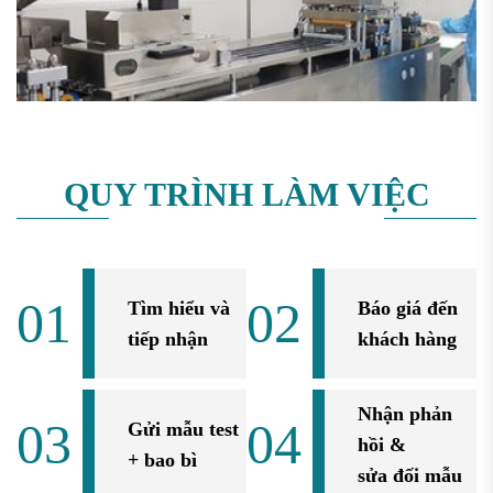
QUY TRÌNH LÀM VIỆC
01
02
Tìm hiểu và
Báo giá đến
tiếp nhận
khách hàng
Nhận phản
03
04
Gửi mẫu test
hồi &
+ bao bì
sửa đối mẫu