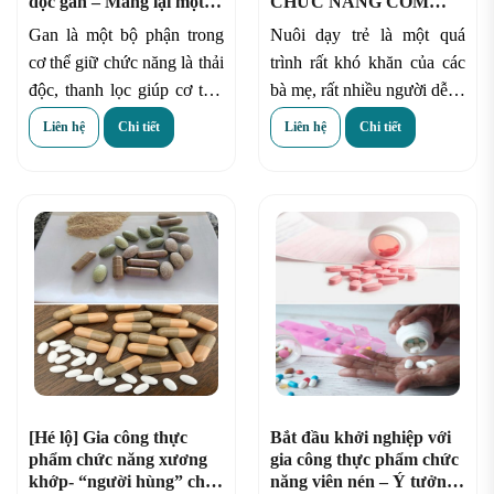
độc gan – Mang lại một
CHỨC NĂNG CỐM
“lá gan” khỏe mạnh
BỘT: THAY ĐỔI TƯ
Gan là một bộ phận trong
Nuôi dạy trẻ là một quá
DUY NUÔI DẠY TRẺ
cơ thể giữ chức năng là thải
trình rất khó khăn của các
độc, thanh lọc giúp cơ thể.
bà mẹ, rất nhiều người dễ bị
Là bộ phận lớn nhất trong
trầm cảm khi chăm con.
Liên hệ
Chi tiết
Liên hệ
Chi tiết
số các bộ phận và là trung
Bởi chỉ cần bé biếng ăn hay
tâm chuyển hóa quan trọng
bị ốm thôi cũng đủ khiến
nhất của cơ thể.
các phụ huynh đau đầu lo
lắng. Các bà mẹ Việt
thường có xu hướng chăm
con theo những quan niệm
truyền thống, do đó theo
một cách vô tình gây ảnh
hưởng đến sự phát triển của
bé.
[Hé lộ] Gia công thực
Bắt đầu khởi nghiệp với
phẩm chức năng xương
gia công thực phẩm chức
khớp- “người hùng” cho
năng viên nén – Ý tưởng