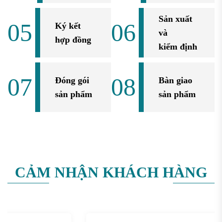
Sản xuất
05
06
Ký kết
và
hợp đồng
kiểm định
07
08
Đóng gói
Bàn giao
sản phẩm
sản phẩm
CẢM NHẬN KHÁCH HÀNG