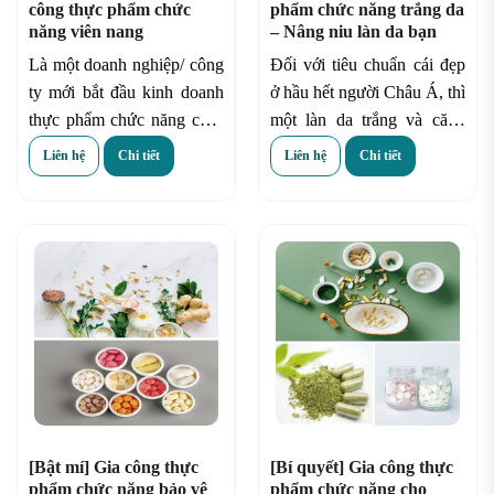
công thực phẩm chức
phẩm chức năng trắng da
năng viên nang
– Nâng niu làn da bạn
Là một doanh nghiệp/ công
Đối với tiêu chuẩn cái đẹp
ty mới bắt đầu kinh doanh
ở hầu hết người Châu Á, thì
thực phẩm chức năng chắc
một làn da trắng và căng
là bạn đang rất tò mò quy
khỏe giống Hàn Quốc là
Liên hệ
Chi tiết
Liên hệ
Chi tiết
trình
gia công thực thực
điều mà mọi người đều
phẩm chức năng viên
mong muốn. Khác biệt so
nang
được thực hiện như
với tiêu chuẩn làn da nâu
thế nào phải không??
bóng khỏe ở Châu Âu hay
Châu Mỹ.
[Bật mí] Gia công thực
[Bí quyết] Gia công thực
phẩm chức năng bảo vệ
phẩm chức năng cho