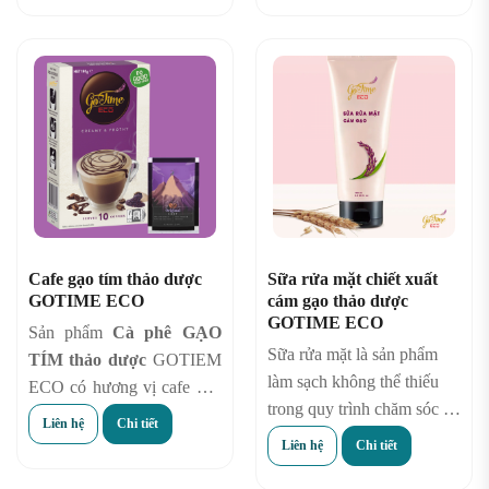
ý tưởng mang đến một loại
cao lúa gạo thảo dược
bánh vừa ngon, vừa cung
GOTIME ECO , BaBa,
cấp chất dinh dưỡng lại vừa
Anthocyanin. Đây là 1
có tác dụng bảo vệ sức
trong những sản phẩm
khỏe, phòng ngừa bệnh
được trồng, chăm sóc một
tật,
Gotime Eco
đã nghiên
cách nghiêm ngặt và kĩ
cứu và cho ra mắt sản
lưỡng, sản phẩm bột thảo
phẩm
Bánh gạo thảo
mộc gotime vĩnh hoà nói
dược
từ gạo tím nguyên
không với việc sử dụng
chất với hàm lượng dưỡng
thuốc trừ sâu.
Cafe gạo tím thảo dược
Sữa rửa mặt chiết xuất
chất cao.
GOTIME ECO
cám gạo thảo dược
GOTIME ECO
Sản phẩm
Cà phê GẠO
Sữa rửa mặt là sản phẩm
TÍM thảo dược
GOTIEM
làm sạch không thể thiếu
ECO có hương vị cafe nhẹ
trong quy trình chăm sóc da
dàng với 90% thành phần là
Liên hệ
Chi tiết
của phái đẹp. Tuy quen
GẠO TÍM – tận dụng được
Liên hệ
Chi tiết
thuộc là thế nhưng chỉ khi
tối đa các công dụng mà