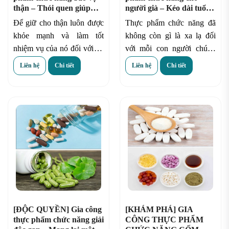
thận – Thói quen giúp
người già – Kéo dài tuổi
thận luôn khỏe mạnh
thọ
Để giữ cho thận luôn được
Thực phẩm chức năng đã
khỏe mạnh và làm tốt
không còn gì là xa lạ đối
nhiệm vụ của nó đối với cơ
với mỗi con người chúng
thể, con người thường sử
ta. Hãy thể hiện sự quan
Liên hệ
Chi tiết
Liên hệ
Chi tiết
dụng các sản phẩm
g
ia
tâm và yêu thương sức
công thực phẩm chức
khỏe đối với người thân của
năng bảo vệ thận
để giúp
chúng ta bằng cách lựa
hỗ trợ chức năng thận, cải
chọn những sản phẩm
g
ia
thiện tình trạng thận để
công thực phẩm chức
tránh gây ra các bệnh về
năng cho người già
tốt
thận, lợi tiểu và hỗ trợ bài
nhất cho những người lớn
tiết dễ dàng.
tuổi trong gia đình.
[ĐỘC QUYỀN] Gia công
[KHÁM PHÁ] GIA
thực phẩm chức năng giải
CÔNG THỰC PHẨM