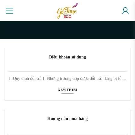
Skip
to
content
Điều khoản sử dụng
I. Quy định đổi trả 1. Những trường hợp được đổi trả: Hàng bị lỗi...
XEM THÊM
Hướng dẫn mua hàng