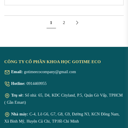
1
2
CÔNG TY CỔ PHẦN KHOA HỌC GOTIME ECO
Email:
gotimeecocompany@gmail.com
Hotline:
0914469955
Trụ sở:
Số nhà: 65, D4, KDC Cityland, P.5, Quận Gò Vấp, TPHCM
( Gần Emart)
Nhà máy:
C-4, Lô G6, G7, G8, G9, Đường N3, KCN Đông Nam,
Xã Bình Mỹ, Huyện Củ Chi, TP.Hồ Chí Minh