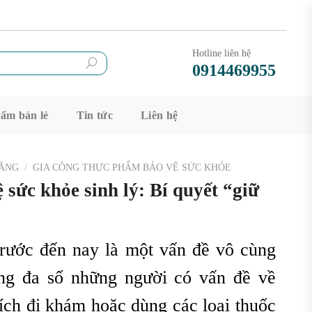
Hotline liên hệ
0914469955
ẩm bán lẻ
Tin tức
Liên hệ
NĂNG
/
GIA CÔNG THỰC PHẨM BẢO VỆ SỨC KHỎE
sức khỏe sinh lý: Bí quyết “giữ
 trước đến nay là một vấn đề vô cùng
ng đa số những người có vấn đề về
hích đi khám hoặc dùng các loại thuốc