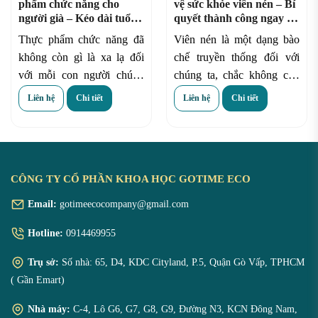
phẩm chức năng cho
vệ sức khỏe viên nén – Bí
người già – Kéo dài tuổi
quyết thành công ngay cả
thọ
khi bắt đầu từ con số 0
Thực phẩm chức năng đã
Viên nén là một dạng bào
không còn gì là xa lạ đối
chế truyền thống đối với
với mỗi con người chúng
chúng ta, chắc không còn
ta. Hãy thể hiện sự quan
có ai xa lạ đối với loại bào
Liên hệ
Chi tiết
Liên hệ
Chi tiết
tâm và yêu thương sức
chế này. Tuy nhiên, quy
khỏe đối với người thân của
trình gia công của nó cũng
chúng ta bằng cách lựa
khá gian nan và khó khăn.
chọn những sản phẩm
g
ia
CÔNG TY CỔ PHẦN KHOA HỌC GOTIME ECO
công thực phẩm chức
năng cho người già
tốt
Email:
gotimeecocompany@gmail.com
nhất cho những người lớn
Hotline:
0914469955
tuổi trong gia đình.
Trụ sở:
Số nhà: 65, D4, KDC Cityland, P.5, Quận Gò Vấp, TPHCM
( Gần Emart)
Nhà máy:
C-4, Lô G6, G7, G8, G9, Đường N3, KCN Đông Nam,