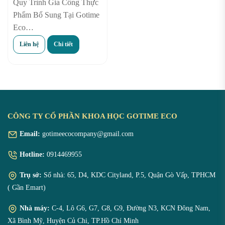
Quy Trình Gia Công Thực
Phẩm Bổ Sung Tại Gotime
Eco
Thực Phẩm Bổ Sung và
Liên hệ
Chi tiết
Thực Phẩm Chức Năng
Giống & Khác ntn
CÔNG TY CỔ PHẦN KHOA HỌC GOTIME ECO
Email:
gotimeecocompany@gmail.com
Hotline:
0914469955
Trụ sở:
Số nhà: 65, D4, KDC Cityland, P.5, Quận Gò Vấp, TPHCM
( Gần Emart)
Nhà máy:
C-4, Lô G6, G7, G8, G9, Đường N3, KCN Đông Nam,
Xã Bình Mỹ, Huyện Củ Chi, TP.Hồ Chí Minh