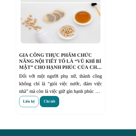
GIA CÔNG THỰC PHẨM CHỨC
NĂNG NỘI TIẾT TỐ LÀ “VŨ KHÍ BÍ
MẬT” CHO HẠNH PHÚC CỦA CHỊ
EM
Đối với một người phụ nữ, thành công
không chỉ là “giỏi việc nước, đảm việc
nhà” mà còn là việc giữ gìn hạnh phúc của
gia đình. Tuy nhiên, điều mà chị em phụ
Liên hệ
Chi tiết
nữ thường gặp phải là vấn đề về rối loạn
nội tiết tố hoặc tuổi tác ngày càng cao
khiến hàm lượng nội tiết tố cơ thể sinh sản
bị giảm. Dẫn đến những tiêu cực không