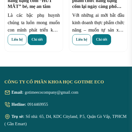
năng dạng cốm “HÚT
phẩm chức năng dạng
MẮT” bé, mẹ an tâm
cốm lại ngày càng phổ
biến??
Là các bậc phụ huynh
Với những ai mới bắt đầu
chúng ta luôn mong muốn
kinh doanh thực phẩm chức
con mình phát triển khỏe
năng – muốn tự sản xuất
mạnh. Tuy nhiên, với trong
gia công những sản phẩm
Liên hệ
Chi tiết
Liên hệ
Chi tiết
lúc bận rộn với công việc
thực phẩm chăm sóc cho
chúng ta thường mắc phải
mình. Thì lời khuyên của
những thói quen xấu ảnh
chúng tôi dành cho bạn
hưởng đến những bữa ăn
luôn là “Hãy
gia công thực
hàng ngày, điều đó cũng vô
phẩm chức năng dạng
tình gây ảnh hưởng lớn đến
cốm
”.
CÔNG TY CỔ PHẦN KHOA HỌC GOTIME ECO
bé.
Email:
gotimeecocompany@gmail.com
Hotline:
0914469955
Trụ sở:
Số nhà: 65, D4, KDC Cityland, P.5, Quận Gò Vấp, TPHCM
( Gần Emart)