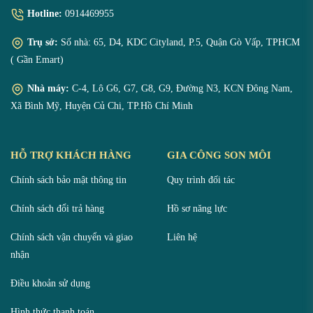
Hotline:
0914469955
Trụ sở:
Số nhà: 65, D4, KDC Cityland, P.5, Quận Gò Vấp, TPHCM
( Gần Emart)
Nhà máy:
C-4, Lô G6, G7, G8, G9, Đường N3, KCN Đông Nam,
Xã Bình Mỹ, Huyện Củ Chi, TP.Hồ Chí Minh
HỖ TRỢ KHÁCH HÀNG
GIA CÔNG SON MÔI
Chính sách bảo mật thông tin
Quy trình đối tác
Chính sách đổi trả hàng
Hồ sơ năng lực
Chính sách vận chuyển và giao
Liên hệ
nhận
Điều khoản sử dụng
Hình thức thanh toán