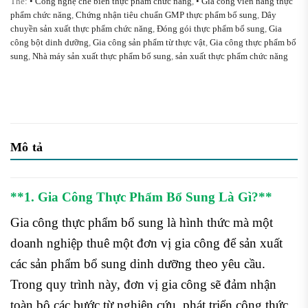
Thẻ:
• Công nghệ chế biến thực phẩm chức năng
,
• Gia công viên nang thực
phẩm chức năng
,
Chứng nhận tiêu chuẩn GMP thực phẩm bổ sung
,
Dây
chuyền sản xuất thực phẩm chức năng
,
Đóng gói thực phẩm bổ sung
,
Gia
công bột dinh dưỡng
,
Gia công sản phẩm từ thực vật
,
Gia công thực phẩm bổ
sung
,
Nhà máy sản xuất thực phẩm bổ sung
,
sản xuất thực phẩm chức năng
Mô tả
**1.
Gia Công Thực Phẩm Bổ Sung Là Gì?**
Gia công thực phẩm bổ sung là hình thức mà một
doanh nghiệp thuê một đơn vị gia công để sản xuất
các sản phẩm bổ sung dinh dưỡng theo yêu cầu.
Trong quy trình này, đơn vị gia công sẽ đảm nhận
toàn bộ các bước từ nghiên cứu, phát triển công thức,