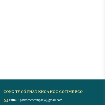
sinh lý tốt.
CÔNG TY CỔ PHẦN KHOA HỌC GOTIME ECO
Email:
gotimeecocompany@gmail.com