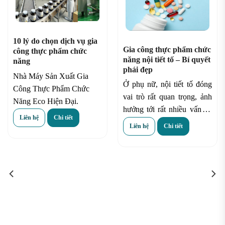
10 lý do chọn dịch vụ gia
Gia công thực phẩm chức
công thực phẩm chức
năng nội tiết tố – Bí quyết
năng
phái đẹp
Nhà Máy Sản Xuất Gia
Ở phụ nữ, nội tiết tố đóng
Công Thực Phẩm Chức
vai trò rất quan trọng, ảnh
Năng Eco Hiện Đại.
hưởng tới rất nhiều vấn đề
Liên hệ
Chi tiết
như làn da, vóc dáng, sinh
Liên hệ
Chi tiết
lý, cảm xúc, sức khỏe,…
Nội tiết tố của phụ nữ bao
gồm một loại hormone là
Estrogen do buồng trứng
tiết ra. Hormone này phải
được tiết ra đều đặn và cân
bằng trog cơ thể phụ nữ thì
mới mang lại một sức khỏe